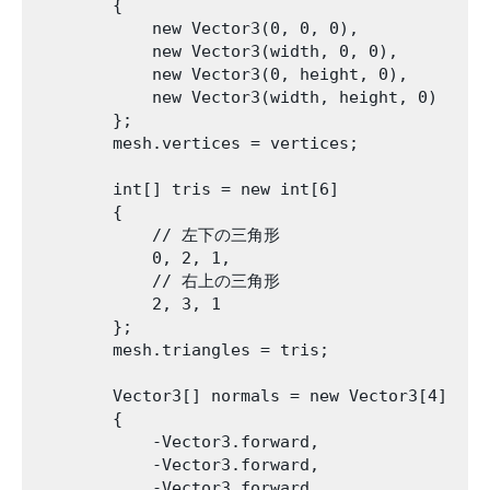
        {

            new Vector3(0, 0, 0),

            new Vector3(width, 0, 0),

            new Vector3(0, height, 0),

            new Vector3(width, height, 0)

        };

        mesh.vertices = vertices;

        int[] tris = new int[6]

        {

            // 左下の三角形

            0, 2, 1,

            // 右上の三角形

            2, 3, 1

        };

        mesh.triangles = tris;

        Vector3[] normals = new Vector3[4]

        {

            -Vector3.forward,

            -Vector3.forward,

            -Vector3.forward,
