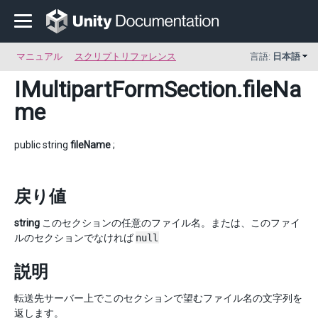
マニュアル
スクリプトリファレンス
言語:
日本語
IMultipartFormSection
.fileNa
me
public string
fileName
;
戻り値
string
このセクションの任意のファイル名。または、このファイ
ルのセクションでなければ
null
説明
転送先サーバー上でこのセクションで望むファイル名の文字列を
返します。