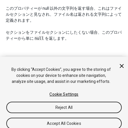
このプロパティーが null 以外の文字列を返す場合、これはファイ
ルセクションと見なされ、ファイル名は返される文字列によって
定義されます。
セクションをファイルセクションにしたくない場合、このプロパ
ティーから単に
null
を返します。
Copyright © 2017 Unity Technologies. Publication 5.6
チュートリアル
Answers
ナレッジベース
フォーラム
アセ
By clicking “Accept Cookies”, you agree to the storing of
ットストア
法律関連
プライバシーポリシー
クッキー
私の個
cookies on your device to enhance site navigation,
人情報を販売または共有しない
analyze site usage, and assist in our marketing efforts.
Your Privacy Choices (Cookie Settings)
Cookie Settings
フィードバック
Reject All
Accept All Cookies