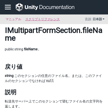
マニュアル
スクリプトリファレンス
言語:
日本語
IMultipartFormSection
.fileNa
me
public string
fileName
;
戻り値
string
このセクションの任意のファイル名。または、このファイ
ルのセクションでなければ
null
説明
転送先サーバー上でこのセクションで望むファイル名の文字列を
返します。