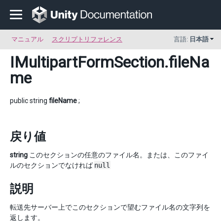
マニュアル
スクリプトリファレンス
言語:
日本語
IMultipartFormSection
.fileNa
me
public string
fileName
;
戻り値
string
このセクションの任意のファイル名。または、このファイ
ルのセクションでなければ
null
説明
転送先サーバー上でこのセクションで望むファイル名の文字列を
返します。