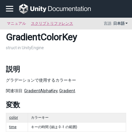
マニュアル
スクリプトリファレンス
言語:
日本語
GradientColorKey
struct in UnityEngine
説明
グラデーションで使用するカラーキー
関連項目:
GradientAlphaKey
,
Gradient
.
変数
color
カラーキー
time
キーの時間 (値は 0 -1 の範囲)