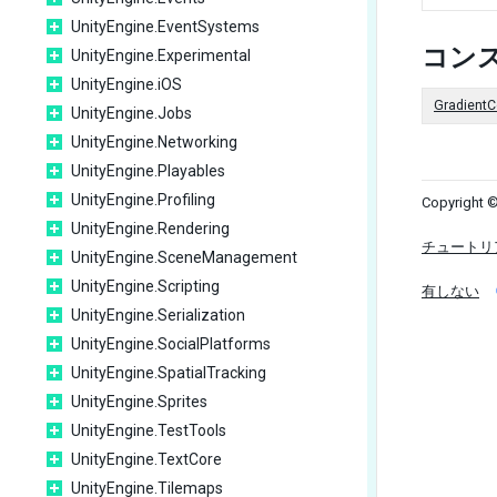
UnityEngine.EventSystems
コン
UnityEngine.Experimental
UnityEngine.iOS
GradientC
UnityEngine.Jobs
UnityEngine.Networking
UnityEngine.Playables
UnityEngine.Profiling
Copyright ©
UnityEngine.Rendering
チュートリ
UnityEngine.SceneManagement
UnityEngine.Scripting
有しない
UnityEngine.Serialization
UnityEngine.SocialPlatforms
UnityEngine.SpatialTracking
UnityEngine.Sprites
UnityEngine.TestTools
UnityEngine.TextCore
UnityEngine.Tilemaps