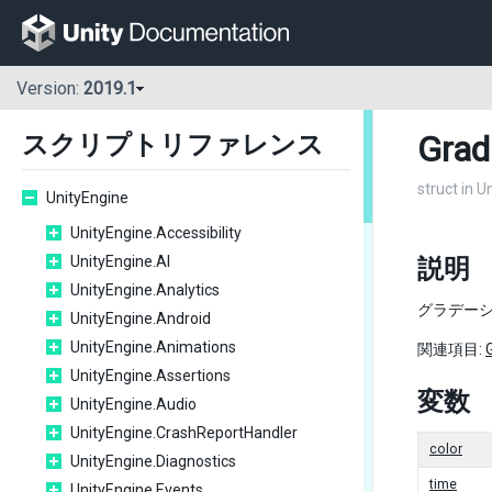
Version:
2019.1
Grad
スクリプトリファレンス
struct in U
UnityEngine
UnityEngine.Accessibility
UnityEngine.AI
説明
UnityEngine.Analytics
グラデー
UnityEngine.Android
UnityEngine.Animations
関連項目:
UnityEngine.Assertions
変数
UnityEngine.Audio
UnityEngine.CrashReportHandler
color
UnityEngine.Diagnostics
time
UnityEngine.Events