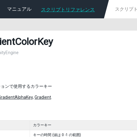
マニュアル
スクリプトリファレンス
ientColorKey
nityEngine
ションで使用するカラーキー
GradientAlphaKey
,
Gradient
.
カラーキー
キーの時間 (値は 0 -1 の範囲)