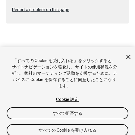
Report a problem on this page
Copyright © 2023 Unity Technologies. Publication 2023.1
「すべての Cookie を受け入れる」をクリックすると、
チュートリアル
Answers
ナレッジベース
フォーラム
アセ
サイトナビゲーションを強化し、サイトの使用状況を分
ットストア
商標と利用規約
法律関連
プライバシーポリシー
析し、弊社のマーケティング活動を支援するために、デ
クッキー
私の個人情報を販売または共有しない
バイスに Cookie を保存することに同意したことになり
Cookie 優先設定
ます。
Cookie 設定
すべて拒否する
すべての Cookie を受け入れる