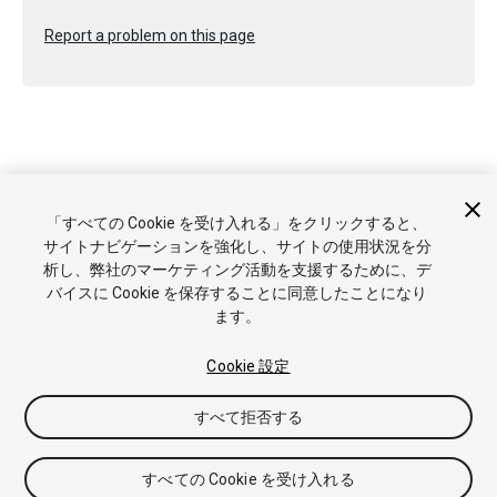
Report a problem on this page
Copyright © 2020 Unity Technologies. Publication 2019.4
「すべての Cookie を受け入れる」をクリックすると、
チュートリアル
Answers
ナレッジベース
フォーラム
アセッ
サイトナビゲーションを強化し、サイトの使用状況を分
トストア
商標と利用規約
法律関連
プライバシーポリシー
ク
析し、弊社のマーケティング活動を支援するために、デ
ッキー
私の個人情報を販売または共有しない
バイスに Cookie を保存することに同意したことになり
Cookie 優先設定
ます。
Cookie 設定
すべて拒否する
すべての Cookie を受け入れる