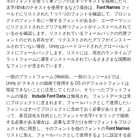
字のフォントを使って東アジアの文字でテキストを描画したり、
太字/斜体のテキストを使用するなど) 場合は、
Font Names
フィ
ールドにリストされた 1 つ 1 つのフォントを確認して、プロジェ
クトのフォント名に一致するフォントがあるか、ユーザーマシン
にリクエストされたグリフを持つフォントがインストールされて
いるかを確認します。リストされているフォールバックの代替フ
ォントのどれも存在せず、リクエストされたグリフがインストー
ルされていない場合、Unity はハードコードされたグローバルリ
ストにフォールバックします。リストには、現在のランタイムプ
ラットフォームに通常インストールされているさまざまな国際的
なフォントが含まれています。
一部のプラットフォーム (WebGL、一部のコンソール) では、
Unity が テキストの描画で使用する OS のデフォルトフォントは
指定できないことに注意してください。そういったプラットフォ
ームの場合、
Include Font Data
は無視され、フォントデータは常
にプロジェクトに含まれます。フォールバックとして使用したい
フォントはすべてプロジェクトに含めておく必要があります。よ
って、多言語化を目的としたフォントや太字/イタリックで描画
する必要がある場合は、必要な文字だけを持つフォントをプロジ
ェクト内に用意し、そのフォントを他のフォントの
Font Names
リストに加え、フォールバックとして使用するように設定する必