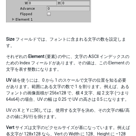
Size
フィールドでは、フォントに含まれる文字の数を設定しま
す。
それぞれの
Element
(要素) の中に、文字の ASCII インデックスの
ための Index フィールドがあります。その値は、この Element の
文字を表す整数になります。
UV
値を使うには、0 から 1 のスケールで文字の位置を知る必要
があります。範囲にある文字の数で 1 を割ります。例えば、ある
フォントの画像面積が 256x128 で、横 4 文字、縦 2 文字 (つまり
64x64) の場合、UV の幅 は 0.25 で UV の高さは 0.5 になります。
UV の X と Y に関しては、使用する文字を決め、その文字の幅/高
さの値に列/行を掛けます。
Vert
サイズは文字のピクセルサイズが基になっています。例えば
各文字が 128x128 なら、Vert の Width に 128、Height に –128