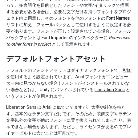
って、多言語化を目的としたフォントや太字/イタリックで描画
する必要がある場合は、必要な文字だけを持つフォントをプロジ
ェクト内に用意し、そのフォントを他のフォントの
Font Names
リストに加え、フォールバックとして使用するように設定する必
要があります。フォントが正しく設定されている場合、フォール
バックフォントは Font Importer のインスペクターに
References
to other fonts in project
として表示されます。
デフォルトフォントアセット
デフォルトのフォントアセットはダイナミックフォントで、
Arial
を使用するよう設定されています。Arial フォントがコンピュー
ター内に見つからない場合 (フォントがインストールされていな
い場合など) は、 Unity にバンドルされている
Liberation Sans
と
いうフォントが使用されます。
Liberation Sans は Arial に似ていてますが、太字や斜体を持た
ず、基本的なラテン文字だけです。そのため、装飾文字やラテン
文字以外の文字が他のフォントに置き換えられてしまったり、表
示できない場合があります。ただし、ライセンスがあるのでプレ
イヤービルドに含むことは可能です。