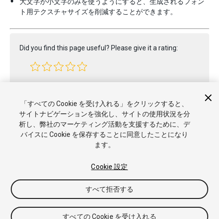
大文字か小文字のみを使うようにすると、生成されるフォン
ト用テクスチャサイズを削減することができます。
Did you find this page useful? Please give it a rating:
Report a problem on this page
「すべての Cookie を受け入れる」をクリックすると、
サイトナビゲーションを強化し、サイトの使用状況を分
析し、弊社のマーケティング活動を支援するために、デ
バイスに Cookie を保存することに同意したことになり
ます。
Cookie 設定
Copyright © 2017 Unity Technologies. Publication 2017.2
すべて拒否する
チュートリアル
Answers
ナレッジベース
フォーラム
アセッ
トストア
商標と利用規約
法律関連
プライバシーポリシー
ク
ッキー
私の個人情報を販売または共有しない
すべての Cookie を受け入れる