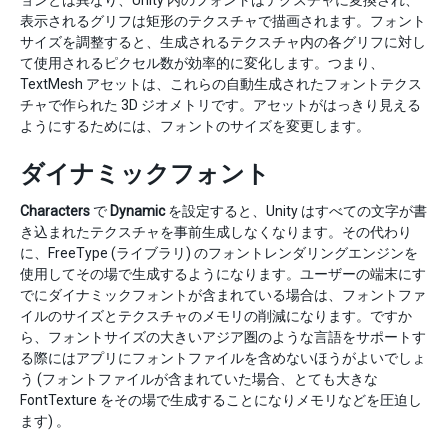
ョンとは異なり、Unity 内のフォントはテクスチャに変換され、
表示されるグリフは矩形のテクスチャで描画されます。フォント
サイズを調整すると、生成されるテクスチャ内の各グリフに対し
て使用されるピクセル数が効率的に変化します。つまり、
TextMesh アセットは、これらの自動生成されたフォントテクス
チャで作られた 3D ジオメトリです。アセットがはっきり見える
ようにするためには、フォントのサイズを変更します。
ダイナミックフォント
Characters
で
Dynamic
を設定すると、Unity はすべての文字が書
き込まれたテクスチャを事前生成しなくなります。その代わり
に、FreeType (ライブラリ) のフォントレンダリングエンジンを
使用してその場で生成するようになります。ユーザーの端末にす
でにダイナミックフォントが含まれている場合は、フォントファ
イルのサイズとテクスチャのメモリの削減になります。ですか
ら、フォントサイズの大きいアジア圏のような言語をサポートす
る際にはアプリにフォントファイルを含めないほうがよいでしょ
う (フォントファイルが含まれていた場合、とても大きな
FontTexture をその場で生成することになりメモリなどを圧迫し
ます) 。