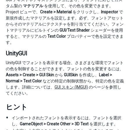
タム製の
マテリアル
を使用して、その色を変更できます。
Project ビューで、
Create > Material
をクリックし、
Inspector
で
新規作成したマテリアルを設定します。必ず、フォントアセット
からそのマテリアルにテクスチャを割り当ててください。フォン
トマテリアルにビルトインの
GUI/Text Shader
シェーダーを使用
すると、マテリアルの
Text Color
プロパティーで色を設定できま
す。
UnityGUI
UnityGUI でフォントを表示する場合、さまざまな環境でフォント
の色を制御することができます。フォントの色を変更するには、
Assets > Create > GUI Skin
から
GUISkin
を作成し、
Label >
Normal > Text Color
などの特定の制御状態から、特定の色を定義
します。詳細については、
GUI スキン (IMGUI)
のページを参照し
てください。
ヒント
インポートされたフォントを表示するには、フォントを選択
し、
GameObject > Create Other > 3D Text
を選択します。