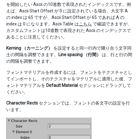
を開始したい Ascii の10進数で表現されたインデックスです。例
えば、Ascii Start Offset が 0 に設定されている場合、大文字 A
の index は 65 ですが、Ascii Start Offset が 65 であれば A の
index は 0 になります。Ascii Table は
こちら
で確認できますが、
カスタムフォントは10進数で表現された Ascii のインデックスで
あることに注意してください。
Kerning （カーニング）
を設定すると同一行内で隣り合う文字同
士の間隔を調整できます。
Line spacing （行間）
は、行と行の間
の間隔を調整できます。
フォントマテリアルを作成するには、フォントをテクスチャとし
てインポートし、そのテクスチャをマテリアルに適用した後、フ
ォントマテリアルを
Default Material
セクションにドラッグして
ください。
Character Rects
セクションでは、フォントの各文字の設定を行
います。