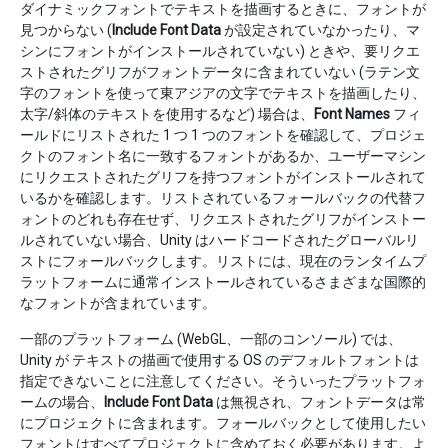
ダイナミックフォントでテキストを描画するときに、フォントが
見つからない (
Include Font Data
が設定されていなかったり、マ
シンにフォントがインストールされていない) ときや、要リクエ
ストされたグリフがフォントデータに含まれていない (ラテン文
字のフォントを使って東アジアの文字でテキストを描画したり、
太字/斜体のテキストを使用するなど) 場合は、
Font Names
フィ
ールドにリストされた 1 つ 1 つのフォントを確認して、プロジェ
クトのフォント名に一致するフォントがあるか、ユーザーマシン
にリクエストされたグリフを持つフォントがインストールされて
いるかを確認します。リストされているフォールバックの代替フ
ォントのどれも存在せず、リクエストされたグリフがインストー
ルされていない場合、Unity はハードコードされたグローバルリ
ストにフォールバックします。リストには、現在のランタイムプ
ラットフォームに通常インストールされているさまざまな国際的
なフォントが含まれています。
一部のプラットフォーム (WebGL、一部のコンソール) では、
Unity が テキストの描画で使用する OS のデフォルトフォントは
指定できないことに注意してください。そういったプラットフォ
ームの場合、
Include Font Data
は無視され、フォントデータは常
にプロジェクトに含まれます。フォールバックとして使用したい
フォントはすべてプロジェクトに含めておく必要があります。よ