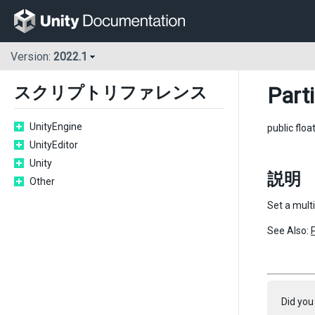
Version:
2022.1
Part
スクリプトリファレンス
UnityEngine
public floa
UnityEditor
Unity
説明
Other
Set a multi
See Also:
Did you 