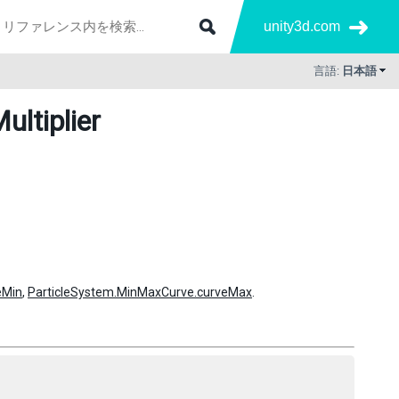
unity3d.com
言語:
日本語
ultiplier
eMin
,
ParticleSystem.MinMaxCurve.curveMax
.