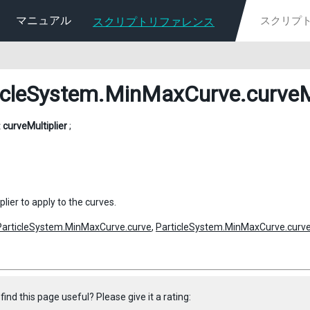
マニュアル
スクリプトリファレンス
icleSystem.MinMaxCurve
.curveM
t
curveMultiplier
;
plier to apply to the curves.
ParticleSystem.MinMaxCurve.curve
,
ParticleSystem.MinMaxCurve.curv
find this page useful? Please give it a rating: