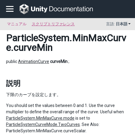
マニュアル
スクリプトリファレンス
言語:
日本語
ParticleSystem.MinMaxCurv
e
.curveMin
public
AnimationCurve
curveMin
;
説明
下限のカーブを設定します。
You should set the values between 0 and 1. Use the curve
multiplier to define the overall range of the curve. Useful when
ParticleSystem.MinMaxCurve.mode
is set to
ParticleSystemCurveMode.TwoCurves
. See Also:
ParticleSystem.MinMaxCurve.curveScalar.