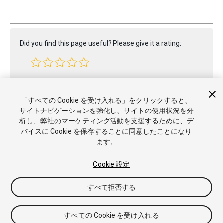
Did you find this page useful? Please give it a rating:
Report a problem on this page
「すべての Cookie を受け入れる」をクリックすると、
サイトナビゲーションを強化し、サイトの使用状況を分
析し、弊社のマーケティング活動を支援するために、デ
バイスに Cookie を保存することに同意したことになり
ます。
Copyright © 2023 Unity Technologies. Publication 2022.1
Cookie 設定
チュートリアル
Answers
ナレッジベース
フォーラム
アセ
ットストア
商標と利用規約
法律関連
プライバシーポリシー
すべて拒否する
クッキー
私の個人情報を販売または共有しない
Cookie 優先設定
すべての Cookie を受け入れる