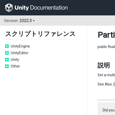
Version:
2022.3
Part
スクリプトリファレンス
UnityEngine
public floa
UnityEditor
Unity
説明
Other
Set a multi
See Also:
Did you 