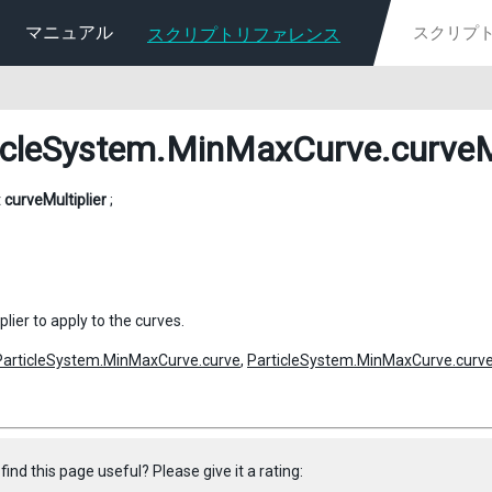
マニュアル
スクリプトリファレンス
icleSystem.MinMaxCurve
.curveM
t
curveMultiplier
;
plier to apply to the curves.
ParticleSystem.MinMaxCurve.curve
,
ParticleSystem.MinMaxCurve.curv
find this page useful? Please give it a rating: