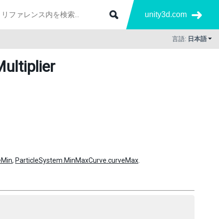
unity3d.com
言語:
日本語
ultiplier
eMin
,
ParticleSystem.MinMaxCurve.curveMax
.