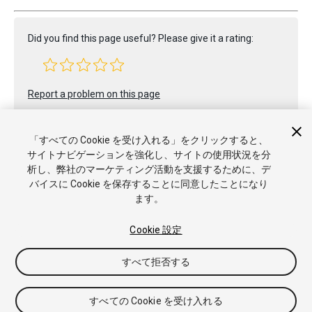
Did you find this page useful? Please give it a rating:
Report a problem on this page
「すべての Cookie を受け入れる」をクリックすると、
サイトナビゲーションを強化し、サイトの使用状況を分
析し、弊社のマーケティング活動を支援するために、デ
バイスに Cookie を保存することに同意したことになり
ます。
Copyright © 2023 Unity Technologies. Publication 2022.1
チュートリアル
Answers
ナレッジベース
フォーラム
アセ
ットストア
商標と利用規約
法律関連
プライバシーポリシー
Cookie 設定
クッキー
私の個人情報を販売または共有しない
Cookie 優先設定
すべて拒否する
すべての Cookie を受け入れる