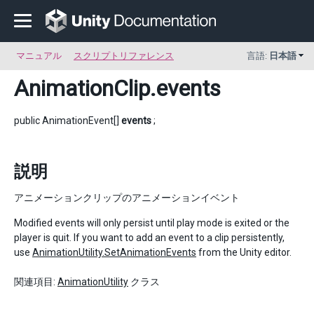
マニュアル
スクリプトリファレンス
言語:
日本語
AnimationClip
.events
public AnimationEvent[]
events
;
説明
アニメーションクリップのアニメーションイベント
Modified events will only persist until play mode is exited or the
player is quit. If you want to add an event to a clip persistently,
use
AnimationUtility.SetAnimationEvents
from the Unity editor.
関連項目:
AnimationUtility
クラス