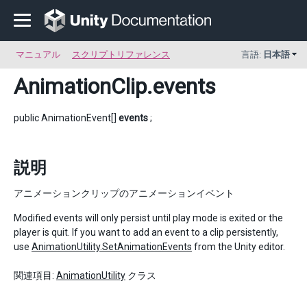
マニュアル
スクリプトリファレンス
言語:
日本語
AnimationClip
.events
public AnimationEvent[]
events
;
説明
アニメーションクリップのアニメーションイベント
Modified events will only persist until play mode is exited or the
player is quit. If you want to add an event to a clip persistently,
use
AnimationUtility.SetAnimationEvents
from the Unity editor.
関連項目:
AnimationUtility
クラス