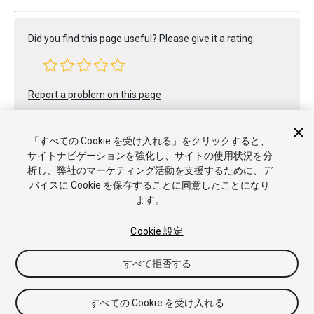
Did you find this page useful? Please give it a rating:
Report a problem on this page
「すべての Cookie を受け入れる」をクリックすると、
サイトナビゲーションを強化し、サイトの使用状況を分
析し、弊社のマーケティング活動を支援するために、デ
バイスに Cookie を保存することに同意したことになり
ます。
Copyright © 2021 Unity Technologies. Publication 2021.2
チュートリアル
Answers
ナレッジベース
フォーラム
アセ
ットストア
商標と利用規約
法律関連
プライバシーポリシー
Cookie 設定
クッキー
私の個人情報を販売または共有しない
Cookie 優先設定
すべて拒否する
すべての Cookie を受け入れる