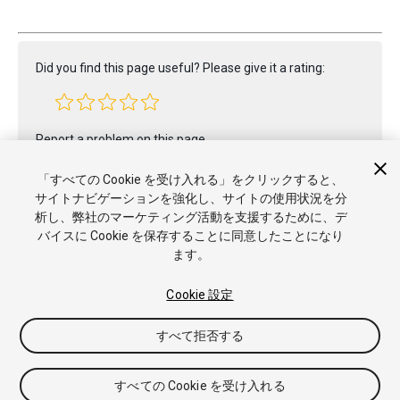
Did you find this page useful? Please give it a rating:
Report a problem on this page
「すべての Cookie を受け入れる」をクリックすると、
サイトナビゲーションを強化し、サイトの使用状況を分
析し、弊社のマーケティング活動を支援するために、デ
バイスに Cookie を保存することに同意したことになり
ます。
Copyright © 2017 Unity Technologies. Publication 2017.2
チュートリアル
Answers
ナレッジベース
フォーラム
アセ
Cookie 設定
ットストア
商標と利用規約
法律関連
プライバシーポリシー
クッキー
私の個人情報を販売または共有しない
すべて拒否する
Cookie 優先設定
すべての Cookie を受け入れる