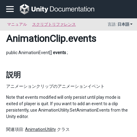
マニュアル
スクリプトリファレンス
言語:
日本語
AnimationClip
.events
public AnimationEvent[]
events
;
説明
アニメーションクリップのアニメーションイベント
Note that events modified will only persist until play mode is
exited of player is quit. If you want to add an event to a clip
persistently, use AnimationUtility.SetAnimationEvents from the
Unity editor.
関連項目:
AnimationUtility
クラス