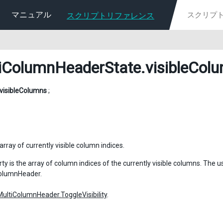
マニュアル
スクリプトリファレンス
iColumnHeaderState
.visibleCol
visibleColumns
;
 array of currently visible column indices.
ty is the array of column indices of the currently visible columns. The 
ColumnHeader.
MultiColumnHeader.ToggleVisibility
.