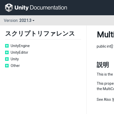
Version:
2021.3
Mult
スクリプトリファレンス
UnityEngine
public int[]
UnityEditor
Unity
説明
Other
This is the
This proper
the Multi
See Also: