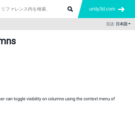
unity3d.com
言語:
日本語
umns
user can toggle visibility on columns using the context menu of