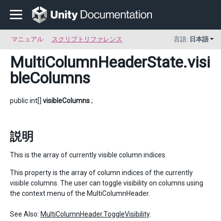
マニュアル
スクリプトリファレンス
言語:
日本語
MultiColumnHeaderState
.visi
bleColumns
public int[]
visibleColumns
;
説明
This is the array of currently visible column indices.
This property is the array of column indices of the currently
visible columns. The user can toggle visibility on columns using
the context menu of the MultiColumnHeader.
See Also:
MultiColumnHeader.ToggleVisibility
.