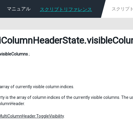
マニュアル
スクリプトリファレンス
iColumnHeaderState
.visibleCol
visibleColumns
;
 array of currently visible column indices.
ty is the array of column indices of the currently visible columns. The 
ColumnHeader.
MultiColumnHeader.ToggleVisibility
.