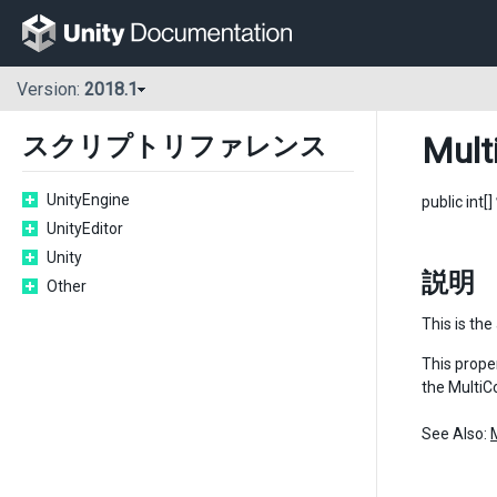
Version:
2018.1
Mult
スクリプトリファレンス
UnityEngine
public int[]
UnityEditor
Unity
説明
Other
This is the
This proper
the Multi
See Also: