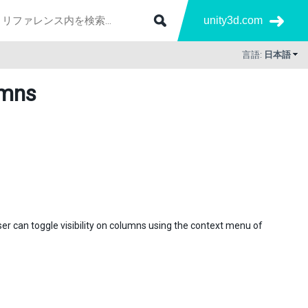
unity3d.com
言語:
日本語
umns
user can toggle visibility on columns using the context menu of