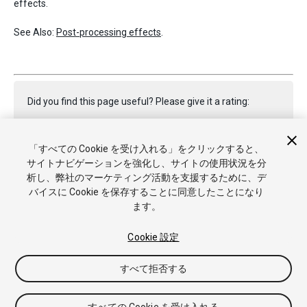
effects.
See Also:
Post-processing effects
.
Did you find this page useful? Please give it a rating:
「すべての Cookie を受け入れる」をクリックすると、
Report a problem on this page
サイトナビゲーションを強化し、サイトの使用状況を分
析し、弊社のマーケティング活動を支援するために、デ
バイスに Cookie を保存することに同意したことになり
ます。
Cookie 設定
Copyright © 2021 Unity Technologies. Publication 2021.2
すべて拒否する
チュートリアル
Answers
ナレッジベース
フォーラム
アセ
ットストア
商標と利用規約
法律関連
プライバシーポリシー
クッキー
私の個人情報を販売または共有しない