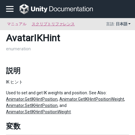
マニュアル
スクリプトリファレンス
言語:
日本語
AvatarIKHint
enumeration
説明
IK ヒント
Used to set and get IK weights and position. See Also:
Animator.GetIKHintPosition
,
Animator.GetIKHintPositionWeight
,
Animator.SetIKHintPosition
, and
Animator.SetIKHintPositionWeight
.
変数