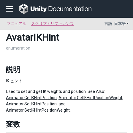
マニュアル
スクリプトリファレンス
言語:
日本語
AvatarIKHint
enumeration
説明
IK ヒント
Used to set and get IK weights and position. See Also:
Animator.GetIKHintPosition
,
Animator.GetIKHintPositionWeight
,
Animator.SetIKHintPosition
, and
Animator.SetIKHintPositionWeight
.
変数