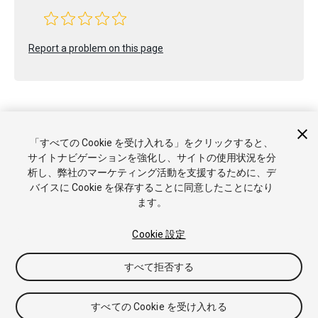
Report a problem on this page
「すべての Cookie を受け入れる」をクリックすると、
Copyright © 2021 Unity Technologies. Publication 2020.3
サイトナビゲーションを強化し、サイトの使用状況を分
チュートリアル
Answers
ナレッジベース
フォーラム
アセ
析し、弊社のマーケティング活動を支援するために、デ
ットストア
商標と利用規約
法律関連
プライバシーポリシー
バイスに Cookie を保存することに同意したことになり
クッキー
私の個人情報を販売または共有しない
ます。
Cookie 優先設定
Cookie 設定
すべて拒否する
すべての Cookie を受け入れる