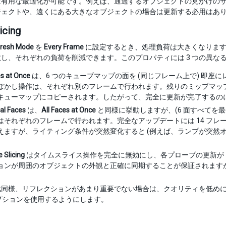
は有用な最適化が可能です。例えば、通過するオブジェクトの見かけのサ
ジェクトや、遠くにある大きなオブジェクトの場合は更新する必用はあり
icing
resh Mode
を
Every Frame
に設定するとき、処理負荷は大きくなりま
し、それぞれの負荷を削減できます。このプロパティには 3 つの異な
es at Once
は、6 つのキューブマップの面を (同じフレーム上で) 即座に
ぼかし操作は、それぞれ別のフレームで行われます。残りのミップマップ
キューマップにコピーされます。したがって、完全に更新が完了するのに
ual Faces
は、
All Faces at Once
と同様に挙動しますが、(6 面すべてを
はそれぞれのフレームで行われます。完全なアップデートには 14 フ
えますが、ライティング条件が突然変化すると (例えば、ランプが突然
 Slicing
はタイムスライス操作を完全に無効にし、各プローブの更新が 
ョンが周囲のオブジェクトの外観と正確に同期することが保証されます
化同様、リフレクションがあまり重要でない場合は、クオリティを低め
プションを使用するようにします。