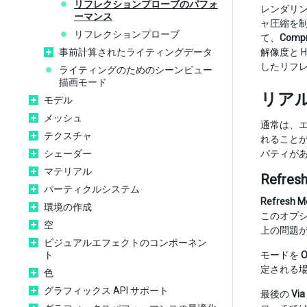
リフレクションプローブのパフォ
レンダリ
ーマンス
ャ圧縮を制御
リフレクションプローブ
て、
Compr
事前計算されたライティングデータ
解像度と 
したリフ
ライティングのためのシーンビュー
描画モード
リア
モデル
メッシュ
通常は、
テクスチャ
れること
シェーダー
パティが
マテリアル
Refres
パーティクルシステム
Refresh M
環境の作成
このオプ
空
上の問題
ビジュアルエフェクトのコンポーネン
ト
モードを
O
定される
色
グラフィックス API サポート
最後の
Via