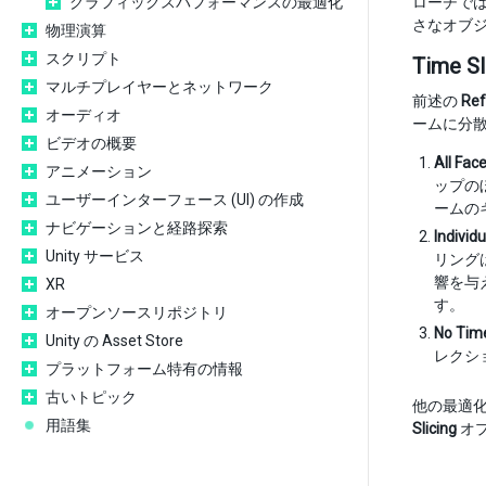
グラフィックスパフォーマンスの最適化
ローチで
さなオブ
物理演算
スクリプト
Time Sl
マルチプレイヤーとネットワーク
前述の
Ref
オーディオ
ームに分散
ビデオの概要
All Fac
アニメーション
ップの
ユーザーインターフェース (UI) の作成
ームの
ナビゲーションと経路探索
Individ
Unity サービス
リング
響を与
XR
す。
オープンソースリポジトリ
No Time
Unity の Asset Store
レクシ
プラットフォーム特有の情報
古いトピック
他の最適
用語集
Slicing
オ