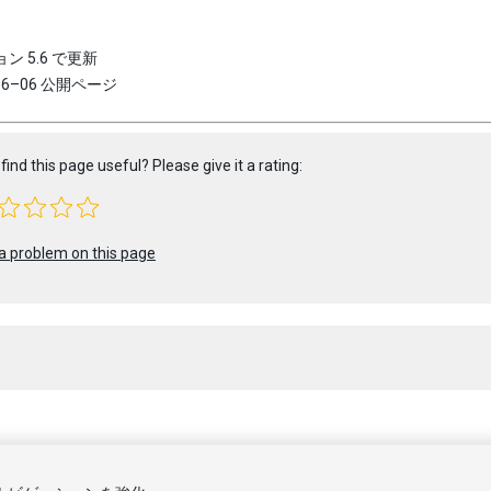
ン 5.6 で更新
–06–06 公開ページ
find this page useful? Please give it a rating:
a problem on this page
 2021 Unity Technologies. Publication 2020.3