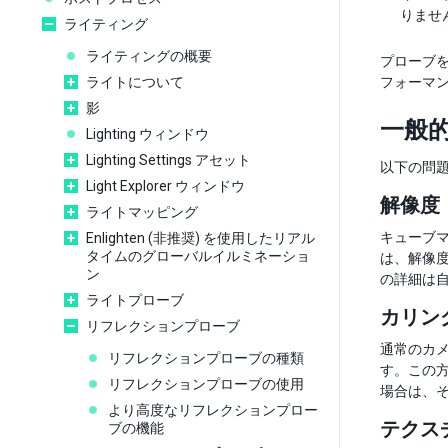
りませ
ライティング
ライティングの概要
プローブ
ライトについて
フォーマ
影
一般
Lighting ウィンドウ
Lighting Settings アセット
以下の問
Light Explorer ウィンドウ
解像度
ライトマッピング
キューブ
Enlighten (非推奨) を使用したリアル
タイムのグローバルイルミネーショ
は、解像
ン
の詳細は
ライトプローブ
カリン
リフレクションプローブ
通常のカ
リフレクションプローブの種類
す。この方
リフレクションプローブの使用
場合は、
より高度なリフレクションプロー
テクス
ブの機能