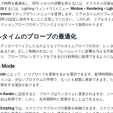
ング時間を最適化し、GPU メモリの消費を抑えるには、テクスチャ圧
するには、Lighting ウィンドウ (メニュー:
Window
>
Rendering
>
Ligh
ession
ドロップダウンメニューを使用します。リアルタイムのリフレ
HDR の設定に依存することに注意してください。このため、リアルタ
レクションプローブのサンプリングよりもリソース負荷がかります。
ルタイムのプローブの最適化
エディターでベイクしたものよりもリアルタイムプローブの方が、レン
があるため、正しく制御されないと、フレームレートに影響を与える可
あり、プローブのレンダリングをできるだけ効率的に処理できるように
h Mode
ode
によって、いつプローブを更新するかを選択できます。処理時間的
ションは、少ないプログラムの手間で、もっとも頻繁に更新できます。
が発生する場合があります。
n Awake
に設定すると、プローブはランタイムに更新されますが、シー
場合は有用です。しかし、生存期間中に変更することはできません。
 Scripting
では、スクリプトでプローブの更新を制御できます。スクリ