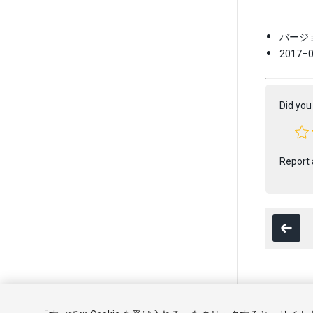
バージョ
2017
Did you 
Report 
Copyright ©