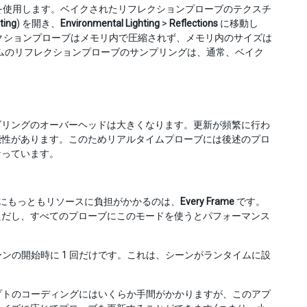
縮を使用します。ベイクされたリフレクションプローブのテクスチ
ting
) を開き、
Environmental Lighting
>
Reflections
に移動し
クションプローブはメモリ内で圧縮されず、メモリ内のサイズは
イムのリフレクションプローブのサンプリングは、通常、ベイク
ダリングのオーバーヘッドは大きくなります。更新が頻繁に行わ
能性があります。このためリアルタイムプローブには後述のプロ
なっています。
にもっともリソースに負担がかかるのは、
Every Frame
です。
ただし、すべてのプローブにこのモードを使うとパフォーマンス
ンの開始時に 1 回だけです。これは、シーンがランタイムに設
プトのコーディングにはいくらか手間がかかりますが、このアプ