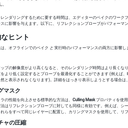
ん。
をレンダリングするために要する時間は、エディターのベイクのワーク
ンスに影響を与えます。以下に、リフレクションプローブがパフォーマ
的なヒント
題は、オフラインでのベイク
と
実行時のパフォーマンスの両方に影響し
マップの解像度がより高くなると、そのレンダリング時間はより長くな
度をより低く設定するとプローブを最適化することができます (例えば
自然と表示されなくなります)。詳細をはっきり表示しようとする場合は
グマスク
メラの性能を向上させる標準的な方法は、
Culling Mask
プロパティを使用
法はリフレクションプローブに対しても同様に有効です。例えば、シーン
それらをすべて同じレイヤーに配置し、カリングマスクを使用して、リ
チャの圧縮