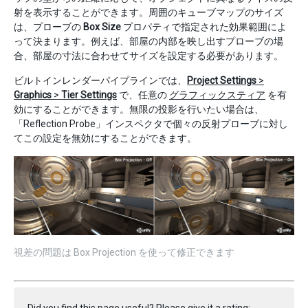
射を表示することができます。周囲のキューブマップのサイズ
は、プローブの
Box Size
プロパティで指定された効果範囲によ
って決まります。例えば、部屋の内部を映し出すプローブの場
合、部屋の寸法に合わせてサイズを設定する必要があります。
ビルトインレンダーパイプラインでは、
Project Settings
>
Graphics
>
Tier Settings
で、任意の
グラフィックスティア
を有
効にすることができます。無限の投影を行いたい場合は、
「Reflection Probe」インスペクタで個々の反射プローブに対し
てこの設定を無効にすることができます。
視差の問題は Box Projection を使って修正できます
Did you find this page useful? Please give it a rating: