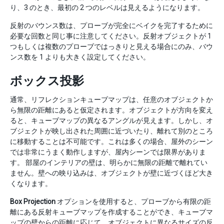
り、3 のとき、最初の 2 つのレベルは見えるようになります。
反射のバウンス数は、プローブが完全にベイクを完了するために
必要な回数と同じ事に注意してください。反射オブジェクトが 1
つもしくは複数のプローブではっきりと見える場合にのみ、バウ
ンス数を 1 よりも大きく設定してください。
ボックス投影
通常、リフレクションキューブマップは、任意のオブジェクトか
ら無限の距離にあると仮定されます。オブジェクトが方向を変え
ると、キューブマップの異なるアングルが見えます。しかし、オ
ブジェクトが映し出された周囲に近づいたり、離れて別のところ
に移動することは不可能です。これは多くの場合、屋外のシーン
では非常にうまく動作しますが、屋内シーンでは限界がありま
す。 部屋のインテリアの壁は、明らかに無限の距離で離れてい
ません。壁への映り込みは、オブジェクトが壁に近づくほど大き
くなります。
Box Projection
オプションを使用すると、プローブから有限の距
離にある反射キューブマップを作成することができ、キューブマ
ップの壁からの距離に応じて、オブジェクトに異なるサイズの反