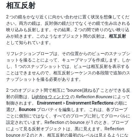
相互反射
2 つの鏡をかなり近くに向かい合わせに置く状況を想像してくだ
さい。両方の鏡は、反対側の鏡だけでなくその鏡で生み出される
映り込みも反射します。その結果、2 つの間で終りのない映り込
みが続きます。このようなオブジェクト間の反射は、
相互反射
として知られています。
リフレクションプローブは、その位置からのビューのスナップシ
ョットを撮ることによって、キューブマップを作成します。しか
し、1 つのスナップショットでは、ビューは相互反射を表示する
ことはできませんので、相互反射シーケンスの各段階で追加のス
ナップショットを撮る必要があります。
2 つのオブジェクト間で相互に “bounce(跳ねる)” ことができる反
射の回数は、
Lighting ウィンドウ
の
Reflection Bounces
によって
制御されます。
Environment
>
Environment Reflections
の順に
選び、
Bounces
プロパティを編集します。 これは、各プローブ
ごとに個別にではなく、すべてのプローブに対してグローバルに
設定されています。Reflection の bounce が 1 のとき、プローブ
によって見る反射オブジェクトは、黒に見えます。Reflection
bounce が 2 のとき、相互反射の最初のレベルは見えるようにな