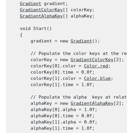
Gradient
 gradient;

GradientColorKey
[] colorKey;

GradientAlphaKey
[] alphaKey;
    void Start()

    {

        gradient = new 
Gradient
();
        // Populate the color keys at the rela
        colorKey = new 
GradientColorKey
[2];

        colorKey[0].color = 
Color.red
;

        colorKey[0].time = 0.0f;

        colorKey[1].color = 
Color.blue
;

        colorKey[1].time = 1.0f;
        // Populate the alpha  keys at relativ
        alphaKey = new 
GradientAlphaKey
[2];

        alphaKey[0].alpha = 1.0f;

        alphaKey[0].time = 0.0f;

        alphaKey[1].alpha = 0.0f;

        alphaKey[1].time = 1.0f;