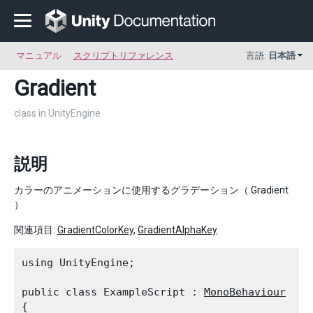
マニュアル
スクリプトリファレンス
言語:
日本語
Gradient
class in UnityEngine
説明
カラーのアニメーションに使用するグラデーション（ Gradient
）
関連項目:
GradientColorKey
,
GradientAlphaKey
.
using UnityEngine;
public class ExampleScript : 
MonoBehaviour
{
