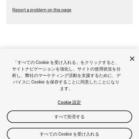
Report a problem on this page
Copyright © 2020 Unity Technologies. Publication 2019.3
「すべての Cookie を受け入れる」をクリックすると、
チュートリアル
Answers
ナレッジベース
フォーラム
アセッ
サイトナビゲーションを強化し、サイトの使用状況を分
トストア
商標と利用規約
法律関連
プライバシーポリシー
ク
析し、弊社のマーケティング活動を支援するために、デ
ッキー
私の個人情報を販売または共有しない
バイスに Cookie を保存することに同意したことになり
Cookie 優先設定
ます。
Cookie 設定
すべて拒否する
すべての Cookie を受け入れる