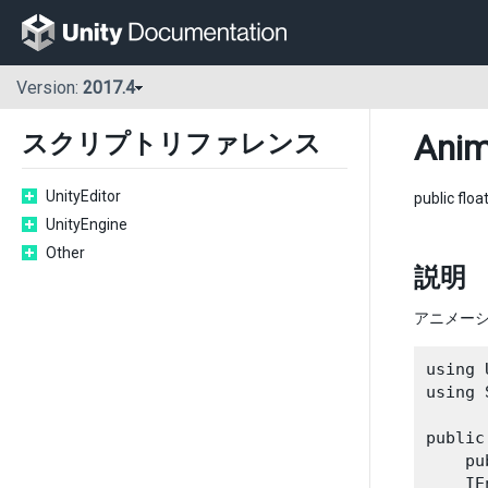
Version:
2017.4
Anim
スクリプトリファレンス
UnityEditor
public floa
UnityEngine
Other
説明
アニメー
using 
using 
public
    pu
    IE