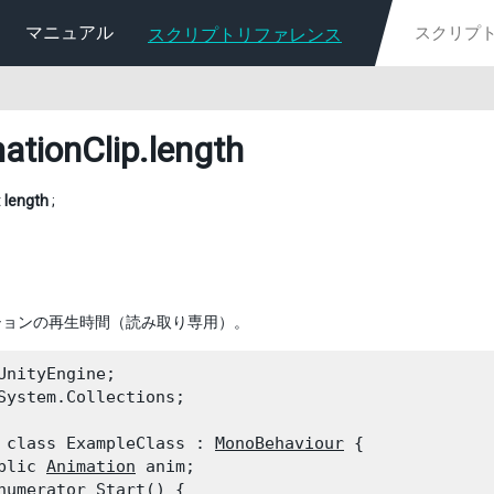
マニュアル
スクリプトリファレンス
ationClip
.length
t
length
;
ションの再生時間（読み取り専用）。
UnityEngine;

System.Collections;
 class ExampleClass : 
MonoBehaviour
 {

blic 
Animation
 anim;

numerator Start() {
