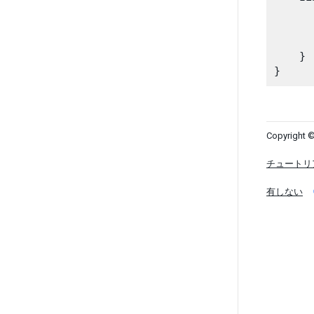
      
      
      
    }

Copyright ©
チュートリ
有しない