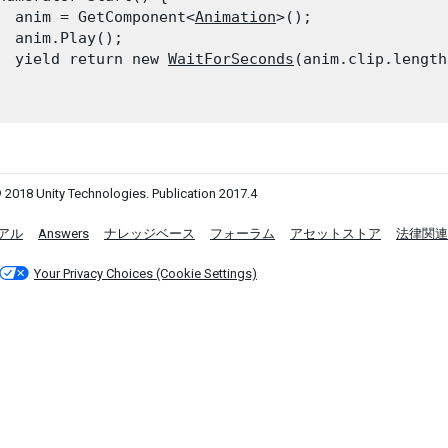
  anim = GetComponent<
Animation
>();

  anim.Play();

  yield return new 
WaitForSeconds
(anim.clip.length)
 2018 Unity Technologies. Publication 2017.4
アル
Answers
ナレッジベース
フォーラム
アセットストア
法律関連
Your Privacy Choices (Cookie Settings)