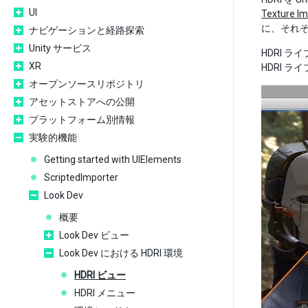
UI
Texture Im
に、それ
ナビゲーションと経路探索
Unity サービス
HDRI ラ
XR
HDRI 
オープンソースリポジトリ
アセットストアへの公開
プラットフォーム別情報
実験的機能
Getting started with UIElements
ScriptedImporter
Look Dev
概要
Look Dev ビュー
Look Dev における HDRI 環境
HDRI ビュー
HDRI メニュー