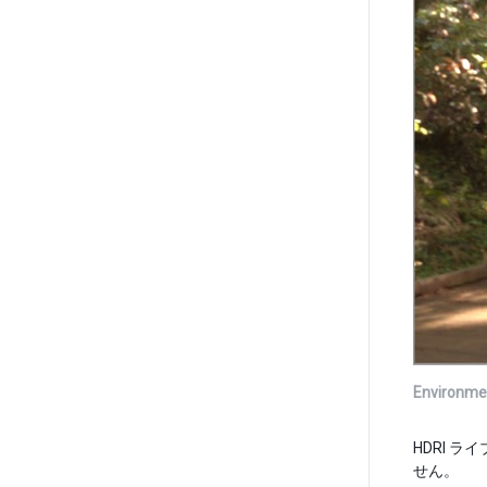
Environme
HDRI ラ
せん。