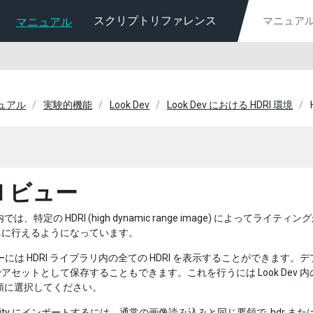
スクリプトリファレンス
マニュアル
ニュアル
実験的機能
Look Dev
Look Dev における HDRI 環境
I ビュー
v 内では、特定の HDRI (high dynamic range image) によってラ
単に行えるようになっています。
ビューには HDRI ライブラリ内の全ての HDRI を表示することができます
アセットとして保存することもできます。これを行うには Look Dev 
順に選択してください。
 Unity にインポートするには、通常の画像読み込みと同じ要領で .hdr また