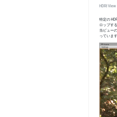
HDRI View
特定の H
ロップすると
当ビュー
っていま