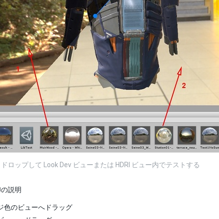
ロップして Look Dev ビューまたは HDRI ビュー内でテストする
印の説明
ジ色のビューへドラッグ