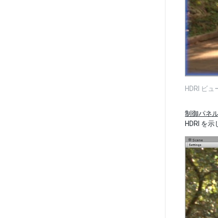
HDRI ビ
制御パネ
HDRI を