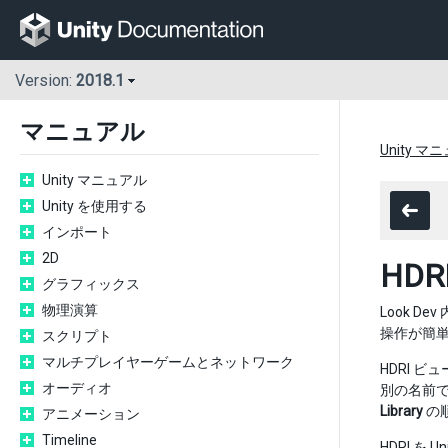
Version:
2018.1
マニュアル
Unity マ
Unity マニュアル
Unity を使用する
インポート
2D
HDR
グラフィックス
物理演算
Look De
操作が簡
スクリプト
マルチプレイヤーゲームとネットワーク
HDRI 
オーディオ
別の名前で
Library
の
アニメーション
Timeline
HDRI を