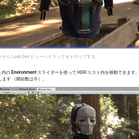
ューから Look Dev ビューへドラッグ＆ドロップする
ル
内の
Environment
スライダーを使って HDRI リスト内を移動できま
示します （開始数は 0 ）。