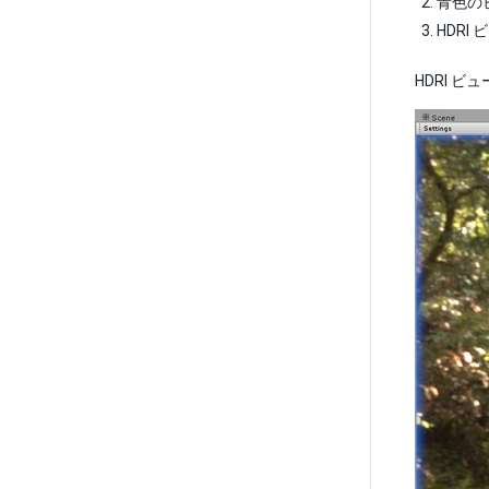
青色の
HDR
HDRI ビ