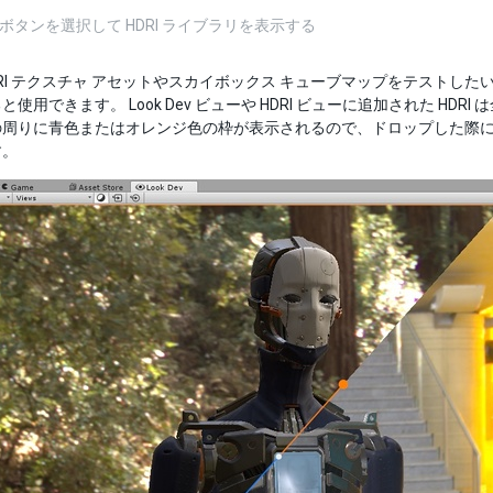
ボタンを選択して HDRI ライブラリを表示する
DRI テクスチャ アセットやスカイボックス キューブマップをテストしたい場合
使用できます。 Look Dev ビューや HDRI ビューに追加された HD
の周りに青色またはオレンジ色の枠が表示されるので、ドロップした際
す。