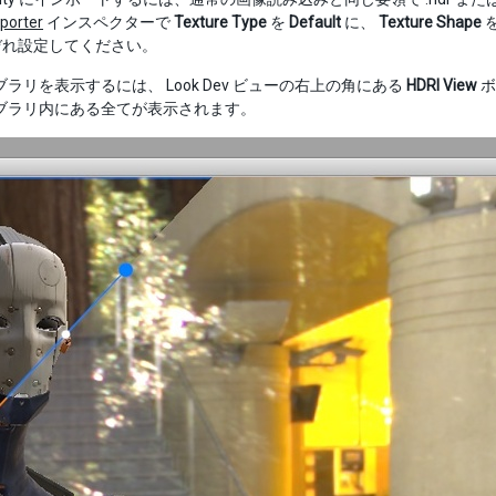
porter
インスペクターで
Texture Type
を
Default
に、
Texture Shape
ぞれ設定してください。
イブラリを表示するには、 Look Dev ビューの右上の角にある
HDRI View
ボ
ライブラリ内にある全てが表示されます。