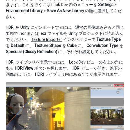
きます。これを行うには Look Dev 内のメニューを
Settings
>
Environment Library
>
Save As New Library
の順に選択してくだ
さい。
HDRI を Unity にインポートするには、通常の画像読み込みと同じ
要領で .hdr または .exr ファイルを Unity プロジェクトに読み込ん
でください。
Texture Importer
インスペクターで
Texture Type
を
Default
に、
Texture Shape
を
Cube
に、
Convolution Type
を
Specular (Glossy Reflection)
に、それぞれ設定してください。
HDRI ライブラリを表示するには、 Look Dev ビューの右上の角に
ある
HDRI View
ボタンを押します。 HDRI ビューが開き、以下の
画像のように、 HDRI ライブラリ内にある全てが表示されます。