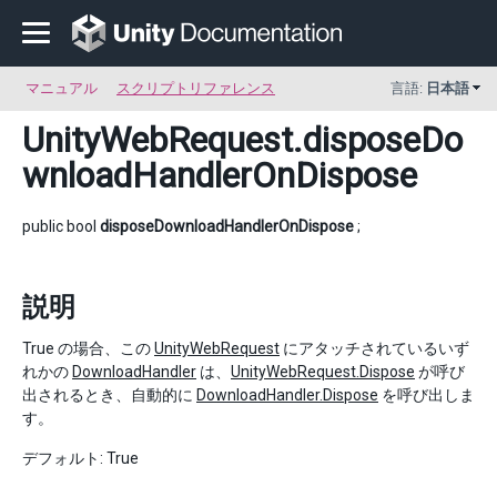
マニュアル
スクリプトリファレンス
言語:
日本語
UnityWebRequest
.disposeDo
wnloadHandlerOnDispose
public bool
disposeDownloadHandlerOnDispose
;
説明
True の場合、この
UnityWebRequest
にアタッチされているいず
れかの
DownloadHandler
は、
UnityWebRequest.Dispose
が呼び
出されるとき、自動的に
DownloadHandler.Dispose
を呼び出しま
す。
デフォルト: True