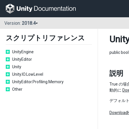
Version:
2018.4
Unit
スクリプトリファレンス
UnityEngine
public boo
UnityEditor
Unity
説明
Unity.IO.LowLevel
UnityEditor.Profiling.Memory
True の
Other
動的に
Dow
デフォルト: 
DownloadH