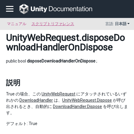
マニュアル
スクリプトリファレンス
言語:
日本語
UnityWebRequest
.disposeDo
wnloadHandlerOnDispose
public bool
disposeDownloadHandlerOnDispose
;
説明
True の場合、この
UnityWebRequest
にアタッチされているいず
れかの
DownloadHandler
は、
UnityWebRequest.Dispose
が呼び
出されるとき、自動的に
DownloadHandler.Dispose
を呼び出しま
す。
デフォルト: True