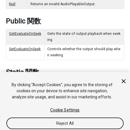
Null
Returns an invalid AudioPlayableOutput.
Public 関数
GetEvaluateOnSeek
Gets the state of output playback when seek
ing.
SetEvaluateOnSeek
Controls whether the output should play whe
n seeking.
Static 関数
By clicking “Accept Cookies”, you agree to the storing of
Create
Creates an AudioPlayableOutput in the PlayableGraph.
cookies on your device to enhance site navigation,
analyze site usage, and assist in our marketing efforts.
Cookie Settings
Copyright © 2020 Unity Technologies. Publication 2019.2
チュートリアル
Answers
ナレッジベース
フォーラム
アセッ
トストア
法律関連
プライバシーポリシー
クッキー
私の個人
Reject All
情報を販売または共有しない