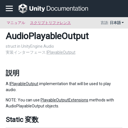
マニュアル
スクリプトリファレンス
言語:
日本語
AudioPlayableOutput
struct in UnityEngine.Audio
実装インターフェース:
IPlayableOutput
説明
A
IPlayableOutput
implementation that will be used to play
audio.
NOTE: You can use
PlayableOutputExtensions
methods with
AudioPlayableOutput objects.
Static 変数