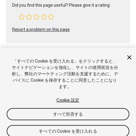
Did you find this page useful? Please give it a rating:
Report a problem on this page
「すべての Cookie を受け入れる」をクリックすると、
サイトナビゲーションを強化し、サイトの使用状況を分
析し、弊社のマーケティング活動を支援するために、デ
Copyright © 2019 Unity Technologies. Publication 2018.4
バイスに Cookie を保存することに同意したことになり
チュートリアル
Answers
ナレッジベース
フォーラム
アセッ
ます。
トストア
商標と利用規約
法律関連
プライバシーポリシー
ク
ッキー
私の個人情報を販売または共有しない
Cookie 設定
Cookie 優先設定
すべて拒否する
すべての Cookie を受け入れる