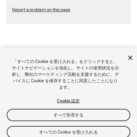
Report a problem on this page
Copyright © 2017 Unity Technologies. Publication 2017.1
「すべての Cookie を受け入れる」をクリックすると、
チュートリアル
Answers
ナレッジベース
フォーラム
アセ
サイトナビゲーションを強化し、サイトの使用状況を分
ットストア
商標と利用規約
法律関連
プライバシーポリシー
析し、弊社のマーケティング活動を支援するために、デ
クッキー
私の個人情報を販売または共有しない
バイスに Cookie を保存することに同意したことになり
Cookie 優先設定
ます。
Cookie 設定
すべて拒否する
すべての Cookie を受け入れる