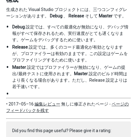
生成された Visual Studio プロジェクトには、三つコンフィグレ
ーションがあります。
Debug
、
Release
そして
Master
です。
Debug
設定では、すべての最適化が無効になり、デバッグ情
報がすべて保存されるため、実行速度がとても遅くなりま
す。ゲームをデバッグするために使います。
Release
設定では、多くのコード最適化が有効となります
が、プロファイラーは有効のままです。この設定はゲームを
プロファイリングするために使います。
Master
設定ではプロファイラーが無効になり、ゲームの提
出/最終テストに使用されます。
Master
設定のビルド時間は
より長くなる場合があります。ただし、Release 設定よりは
若干速いです。
• 2017–05–16
編集レビュー
無しに修正されたページ -
ページの
フィードバックを残す
Did you find this page useful? Please give it a rating: