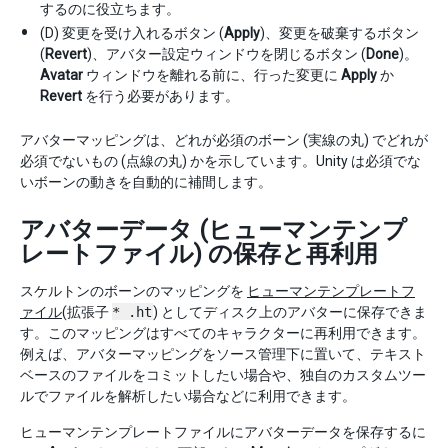
するのに役立ちます。
(D) 変更を受け入れるボタン (
Apply
)、変更を破棄するボタン
(
Revert
)、アバター設定ウィンドウを閉じるボタン (
Done
)。
Avatar
ウィンドウを離れる前に、行った変更に
Apply
か
Revert
を行う必要があります。
アバターマッピングは、どれが必須のボーン (実線の丸) でどれが
必須でないもの (点線の丸) かを示しています。Unity は必須でな
いボーンの動きを自動的に補間します。
アバターデータ (ヒューマンテンプ
レートファイル) の保存と再利用
スケルトンのボーンのマッピングを
ヒューマンテンプレートフ
ァイル
(拡張子
* .ht
) としてディスク上のアバターに保存できま
す。このマッピングはすべてのキャラクターに再利用できます。
例えば、アバターマッピングをソース管理下に置いて、テキスト
ベースのファイルをコミットしたい場合や、独自のカスタムツー
ルでファイルを解析したい場合などに利用できます。
ヒューマンテンプレートファイルにアバターデータを保存するに