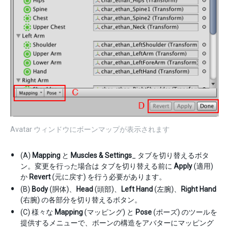
Avatar ウィンドウにボーンマップが表示されます
(A)
Mapping
と
Muscles & Settings
_ タブを切り替えるボタ
ン。変更を行った場合は タブを切り替える前に
Apply
(適用)
か
Revert
(元に戻す) を行う必要があります。
(B)
Body
(胴体)、
Head
(頭部)、
Left Hand
(左腕)、
Right Hand
(右腕) の各部分を切り替えるボタン。
(C) 様々な
Mapping
(マッピング) と
Pose
(ポーズ) のツールを
提供するメニューで、ボーンの構造をアバターにマッピング