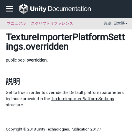
マニュアル
スクリプトリファレンス
言語:
日本語
TextureImporterPlatformSett
ings
.overridden
public bool
overridden
;
説明
Set to true in order to override the Default platform parameters
by those provided in the
TextureImporterPlatformSettings
structure.
Copyright © 2018 Unity Technologies. Publication 2017.4