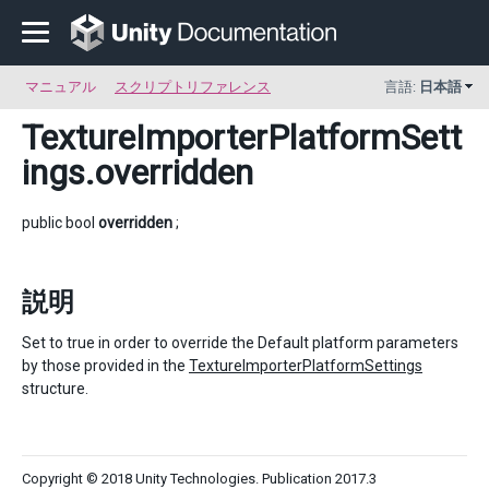
マニュアル
スクリプトリファレンス
言語:
日本語
TextureImporterPlatformSett
ings
.overridden
public bool
overridden
;
説明
Set to true in order to override the Default platform parameters
by those provided in the
TextureImporterPlatformSettings
structure.
Copyright © 2018 Unity Technologies. Publication 2017.3