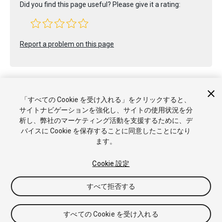
Did you find this page useful? Please give it a rating:
Report a problem on this page
「すべての Cookie を受け入れる」をクリックすると、
サイトナビゲーションを強化し、サイトの使用状況を分
Copyright © 2017 Unity Technologies. Publication 2017.2
析し、弊社のマーケティング活動を支援するために、デ
チュートリアル
Answers
ナレッジベース
フォーラム
アセ
バイスに Cookie を保存することに同意したことになり
ットストア
商標と利用規約
法律関連
プライバシーポリシー
ます。
クッキー
私の個人情報を販売または共有しない
Cookie 優先設定
Cookie 設定
すべて拒否する
すべての Cookie を受け入れる