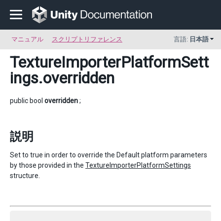
マニュアル
スクリプトリファレンス
言語:
日本語
TextureImporterPlatformSett
ings
.overridden
public bool
overridden
;
説明
Set to true in order to override the Default platform parameters
by those provided in the
TextureImporterPlatformSettings
structure.