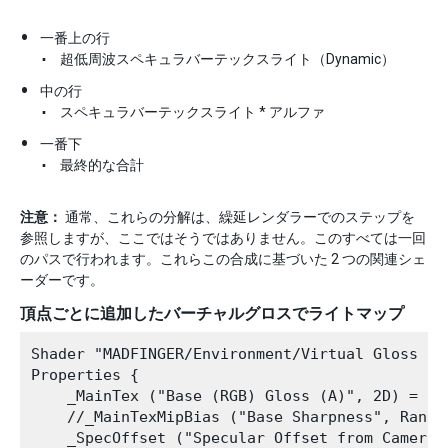
一番上の行
超低周波スペキュラバーテックスライト（Dynamic）
中の行
スペキュラバーテックスライト * アルファ
一番下
最終的な合計
注意：
通常、これらの分解は、繰延レンダラーでのステップを
参照しますが、ここではそうではありません。このすべては一回
のパスで行われます。これらこの合成に基づいた 2 つの関連シェ
ーダーです。
頂点ごとに追加したバーチャルグロスでライトマップ
Shader "MADFINGER/Environment/Virtual Gloss Pe
Properties {

    _MainTex ("Base (RGB) Gloss (A)", 2D) = "wh
    //_MainTexMipBias ("Base Sharpness", Range 
    _SpecOffset ("Specular Offset from Camera"