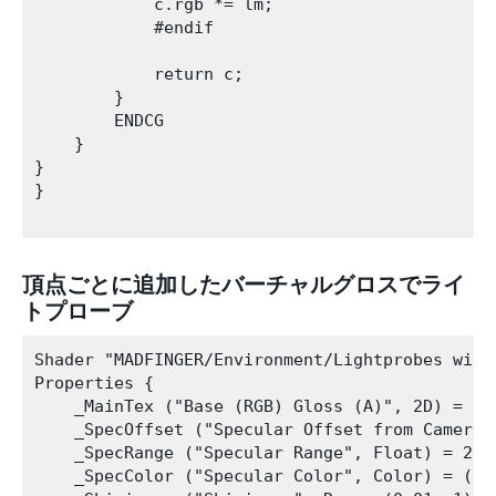
            c.rgb *= lm;

            #endif

            return c;

        }

        ENDCG 

    }   

}

}

頂点ごとに追加したバーチャルグロスでライ
トプローブ
Shader "MADFINGER/Environment/Lightprobes with
Properties {

    _MainTex ("Base (RGB) Gloss (A)", 2D) = "wh
    _SpecOffset ("Specular Offset from Camera"
    _SpecRange ("Specular Range", Float) = 20

    _SpecColor ("Specular Color", Color) = (1, 