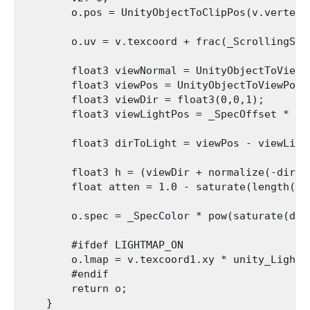
        o.pos = UnityObjectToClipPos(v.vertex);
        o.uv = v.texcoord + frac(_ScrollingSpee
        float3 viewNormal = UnityObjectToViewPo
        float3 viewPos = UnityObjectToViewPos(v
        float3 viewDir = float3(0,0,1);

        float3 viewLightPos = _SpecOffset * flo
        float3 dirToLight = viewPos - viewLight
        float3 h = (viewDir + normalize(-dirToL
        float atten = 1.0 - saturate(length(di
        o.spec = _SpecColor * pow(saturate(dot
        #ifdef LIGHTMAP_ON

        o.lmap = v.texcoord1.xy * unity_Lightm
        #endif

        return o;

    }
