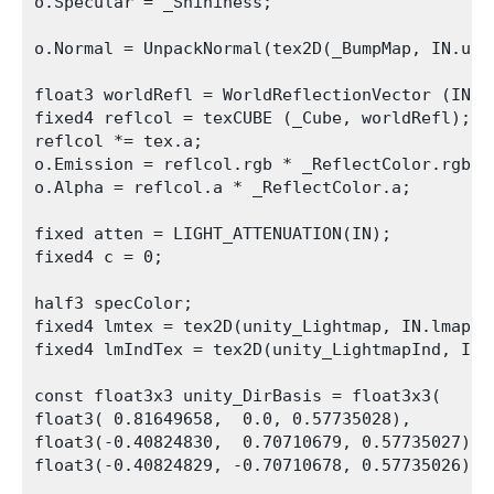
o.Specular = _Shininess;

o.Normal = UnpackNormal(tex2D(_BumpMap, IN.uv_B
float3 worldRefl = WorldReflectionVector (IN, o
fixed4 reflcol = texCUBE (_Cube, worldRefl);

reflcol *= tex.a;

o.Emission = reflcol.rgb * _ReflectColor.rgb;

o.Alpha = reflcol.a * _ReflectColor.a;

fixed atten = LIGHT_ATTENUATION(IN);

fixed4 c = 0;

half3 specColor;

fixed4 lmtex = tex2D(unity_Lightmap, IN.lmap.xy
fixed4 lmIndTex = tex2D(unity_LightmapInd, IN.l
const float3x3 unity_DirBasis = float3x3( 

float3( 0.81649658,  0.0, 0.57735028),

float3(-0.40824830,  0.70710679, 0.57735027),

float3(-0.40824829, -0.70710678, 0.57735026) );