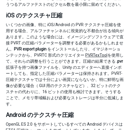
うつるアルファテストのピクセル数を最小限に留めてください。
iOS のテクスチャ圧縮
いくつかの画像、特に iOS/Android の PVR テクスチャ圧縮を使
用する場合、アルファチャンネルに視覚的な不都合が出る傾向が
あります。このような場合には、イメージングソフトウェアで直
接 PVRT の圧縮パラメーターを調整する必要があるかもしれませ
ん。
PVR export plugin
をインストールしたり、イマジネーショ
ンテックから、PVRTC 形式のクリエイター
PVRTexTool
を使用し
て、それらの調整を行うことができます。圧縮の結果できる
.pvr
拡張子を持つ画像ファイルを、Unity のエディターへ直接インポ
ートしても、指定した圧縮パラメーターは保持されます。PVRT-
圧縮テクスチャでは十分によい画質にならないか、特に鮮明な画
像が必要な場合（ GUI 用のテクスチャなど）、32 ビットのテク
スチャの代わりに、16 ビットの使用も検討できます。そうする
ことで、メモリ帯域幅および必要なストレージは半分に低減しま
す。
Android のテクスチャ圧縮
OpenGL ES 2.0 をサポートしているすべての Android デバイスは