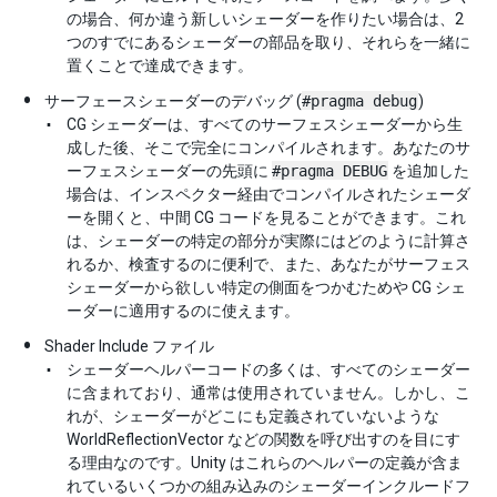
の場合、何か違う新しいシェーダーを作りたい場合は、2
つのすでにあるシェーダーの部品を取り、それらを一緒に
置くことで達成できます。
サーフェースシェーダーのデバッグ (
#pragma debug
)
CG シェーダーは、すべてのサーフェスシェーダーから生
成した後、そこで完全にコンパイルされます。あなたのサ
ーフェスシェーダーの先頭に
#pragma DEBUG
を追加した
場合は、インスペクター経由でコンパイルされたシェーダ
ーを開くと、中間 CG コードを見ることができます。これ
は、シェーダーの特定の部分が実際にはどのように計算さ
れるか、検査するのに便利で、また、あなたがサーフェス
シェーダーから欲しい特定の側面をつかむためや CG シェ
ーダーに適用するのに使えます。
Shader Include ファイル
シェーダーヘルパーコードの多くは、すべてのシェーダー
に含まれており、通常は使用されていません。しかし、こ
れが、シェーダーがどこにも定義されていないような
WorldReflectionVector などの関数を呼び出すのを目にす
る理由なのです。Unity はこれらのヘルパーの定義が含ま
れているいくつかの組み込みのシェーダーインクルードフ