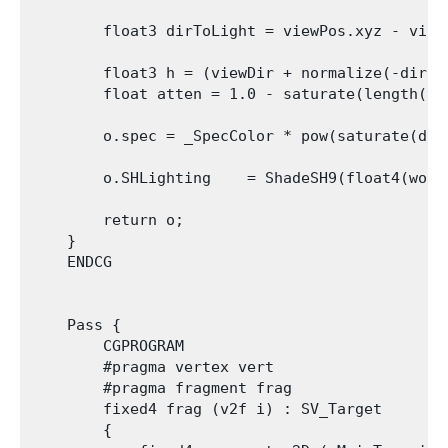
        float3 dirToLight = viewPos.xyz - viewL
        float3 h = (viewDir + normalize(-dirToL
        float atten = 1.0 - saturate(length(di
        o.spec = _SpecColor * pow(saturate(dot
        o.SHLighting    = ShadeSH9(float4(worl
        return o;

    }

    ENDCG

    Pass {

        CGPROGRAM

        #pragma vertex vert

        #pragma fragment frag

        fixed4 frag (v2f i) : SV_Target

        {
