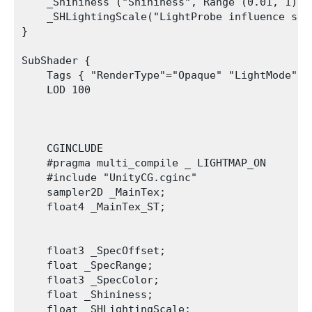
    _Shininess ("Shininess", Range (0.01, 1)) =
    _SHLightingScale("LightProbe influence scal
}

SubShader {

    Tags { "RenderType"="Opaque" "LightMode"="F
    LOD 100

    CGINCLUDE

    #pragma multi_compile _ LIGHTMAP_ON

    #include "UnityCG.cginc"

    sampler2D _MainTex;

    float4 _MainTex_ST;

    float3 _SpecOffset;

    float _SpecRange;

    float3 _SpecColor;

    float _Shininess;

    float _SHLightingScale;
