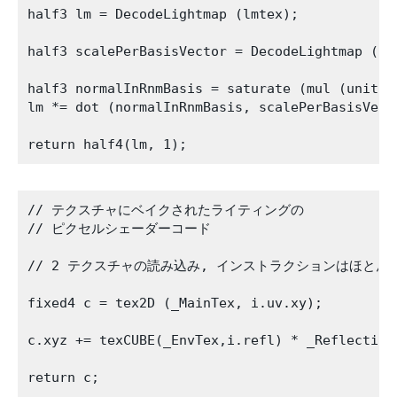
half3 lm = DecodeLightmap (lmtex);

half3 scalePerBasisVector = DecodeLightmap (lmI
half3 normalInRnmBasis = saturate (mul (unity_D
lm *= dot (normalInRnmBasis, scalePerBasisVecto
// テクスチャにベイクされたライティングの

// ピクセルシェーダーコード

// 2 テクスチャの読み込み, インストラクションはほとんど
fixed4 c = tex2D (_MainTex, i.uv.xy);   

c.xyz += texCUBE(_EnvTex,i.refl) * _ReflectionC