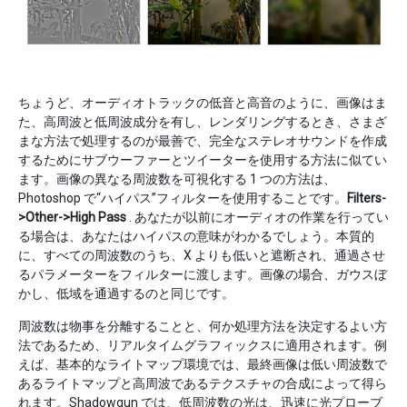
ちょうど、オーディオトラックの低音と高音のように、画像はま
た、高周波と低周波成分を有し、レンダリングするとき、さまざ
まな方法で処理するのが最善で、完全なステレオサウンドを作成
するためにサブウーファーとツイーターを使用する方法に似てい
ます。画像の異なる周波数を可視化する 1 つの方法は、
Photoshop で“ハイパス”フィルターを使用することです。
Filters-
>Other->High Pass
. あなたが以前にオーディオの作業を行ってい
る場合は、あなたはハイパスの意味がわかるでしょう。本質的
に、すべての周波数のうち、X よりも低いと遮断され、通過させ
るパラメーターをフィルターに渡します。画像の場合、ガウスぼ
かし、低域を通過するのと同じです。
周波数は物事を分離することと、何か処理方法を決定するよい方
法であるため、リアルタイムグラフィックスに適用されます。例
えば、基本的なライトマップ環境では、最終画像は低い周波数で
あるライトマップと高周波であるテクスチャの合成によって得ら
れます。Shadowgun では、低周波数の光は、迅速に光プローブ