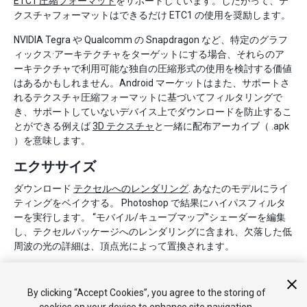
ETC1 圧縮フォーマット
をサポートしています。したがって、テ
クスチャフォーマットはできるだけ ETC1 の使用を奨励します。
NVIDIA Tegra や Qualcomm の Snapdragon など、特定のグラフ
ィックス·アーキテクチャをターゲットにする場合、それらのア
ーキテクチャで利用可能な独自の圧縮形式の使用を検討する価値
はあるかもしれません。Android マーケットはまた、サポートさ
れるテクスチャ圧縮フォーマットに基づいてフィルタリングで
き、サポートしていないデバイス上でダウンロードを防止するこ
とができる例えば
3D テクスチャ
と一緒に配布アーカイブ（ .apk
）を意味します。
エクササイズ
ダウンロード
テクセルへのレンダリング
. あなたのモデルにライ
ティングをベイクする。 Photoshop で結果にハイパスフィルタ
ーを実行します。 “モバイル/キューブマップ”シェーダーを編集
し、テクセルパッケージへのレンダリングに含まれ、欠落した低
周波の光の詳細は、頂点光によって置換されます。
By clicking “Accept Cookies”, you agree to the storing of