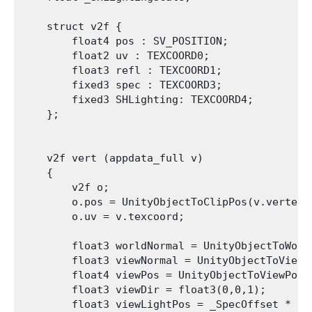
    struct v2f {

        float4 pos : SV_POSITION;

        float2 uv : TEXCOORD0;

        float3 refl : TEXCOORD1;

        fixed3 spec : TEXCOORD3;

        fixed3 SHLighting: TEXCOORD4;

    };

    v2f vert (appdata_full v)

    {

        v2f o;

        o.pos = UnityObjectToClipPos(v.vertex);
        o.uv = v.texcoord;

        float3 worldNormal = UnityObjectToWorld
        float3 viewNormal = UnityObjectToViewPo
        float4 viewPos = UnityObjectToViewPos(v
        float3 viewDir = float3(0,0,1);

        float3 viewLightPos = _SpecOffset * flo