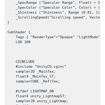
    _SpecRange ("Specular Range", Float) = 20

    _SpecColor ("Specular Color", Color) = (0.5
    _Shininess ("Shininess", Range (0.01, 1)) =
    _ScrollingSpeed("Scrolling speed", Vector) 
}

SubShader {

    Tags { "RenderType"="Opaque" "LightMode"="F
    LOD 100

    CGINCLUDE

    #include "UnityCG.cginc"

    sampler2D _MainTex;

    float4 _MainTex_ST;

    samplerCUBE _ReflTex;

    #ifdef LIGHTMAP_ON

    float4 unity_LightmapST;

    sampler2D unity_Lightmap;
