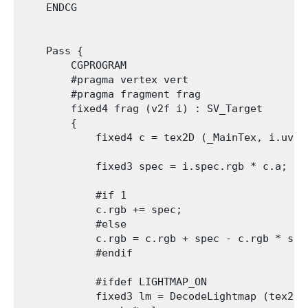
    ENDCG

    Pass {

        CGPROGRAM

        #pragma vertex vert

        #pragma fragment frag

        fixed4 frag (v2f i) : SV_Target

        {

            fixed4 c = tex2D (_MainTex, i.uv);

            fixed3 spec = i.spec.rgb * c.a;

            #if 1

            c.rgb += spec;

            #else           

            c.rgb = c.rgb + spec - c.rgb * spec
            #endif

            #ifdef LIGHTMAP_ON

            fixed3 lm = DecodeLightmap (tex2D(