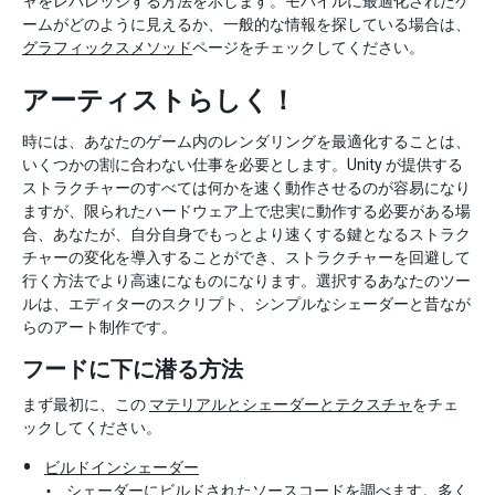
ャをレバレッジする方法を示します。モバイルに最適化されたゲ
ームがどのように見えるか、一般的な情報を探している場合は、
グラフィックスメソッド
ページをチェックしてください。
アーティストらしく！
時には、あなたのゲーム内のレンダリングを最適化することは、
いくつかの割に合わない仕事を必要とします。Unity が提供する
ストラクチャーのすべては何かを速く動作させるのが容易になり
ますが、限られたハードウェア上で忠実に動作する必要がある場
合、あなたが、自分自身でもっとより速くする鍵となるストラク
チャーの変化を導入することができ、ストラクチャーを回避して
行く方法でより高速になものになります。選択するあなたのツー
ルは、エディターのスクリプト、シンプルなシェーダーと昔なが
らのアート制作です。
フードに下に潜る方法
まず最初に、この
マテリアルとシェーダーとテクスチャ
をチェ
ックしてください。
ビルドインシェーダー
シェーダーにビルドされたソースコードを調べます。多く