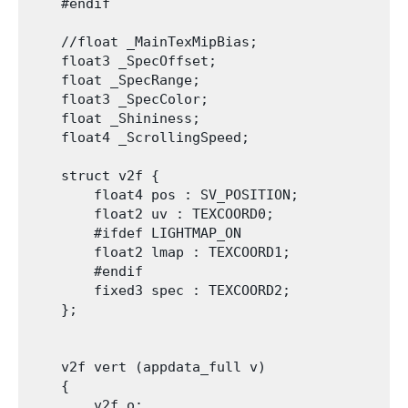
    #endif

    //float _MainTexMipBias;

    float3 _SpecOffset;

    float _SpecRange;

    float3 _SpecColor;

    float _Shininess;

    float4 _ScrollingSpeed;

    struct v2f {

        float4 pos : SV_POSITION;

        float2 uv : TEXCOORD0;

        #ifdef LIGHTMAP_ON

        float2 lmap : TEXCOORD1;

        #endif

        fixed3 spec : TEXCOORD2;

    };

    v2f vert (appdata_full v)

    {

        v2f o;
