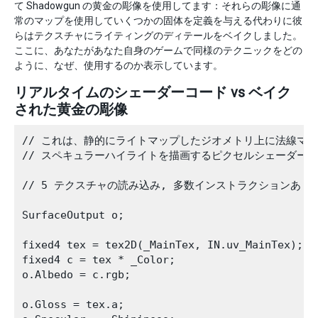
て Shadowgun の黄金の彫像を使用してます：それらの彫像に通
常のマップを使用していくつかの固体を定義を与える代わりに彼
らはテクスチャにライティングのディテールをベイクしました。
ここに、あなたがあなた自身のゲームで同様のテクニックをどの
ように、なぜ、使用するのか表示しています。
リアルタイムのシェーダーコード vs ベイク
された黄金の彫像
// これは、静的にライトマップしたジオメトリ上に法線マッ
// スペキュラーハイライトを描画するピクセルシェーダーコ
// 5 テクスチャの読み込み, 多数インストラクションあり

SurfaceOutput o;

fixed4 tex = tex2D(_MainTex, IN.uv_MainTex);

fixed4 c = tex * _Color;

o.Albedo = c.rgb;

o.Gloss = tex.a;
