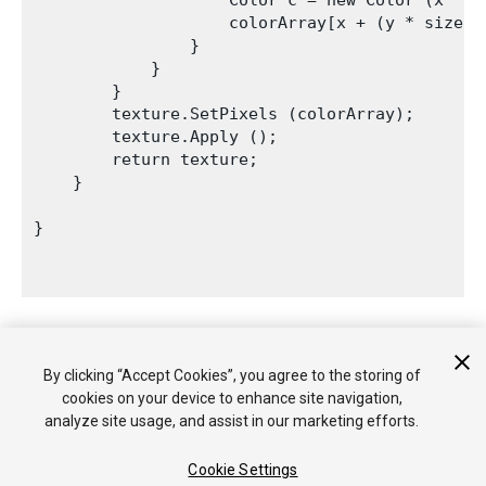
                    Color c = new Color (x * r,
                    colorArray[x + (y * size) 
                }

            }

        }

        texture.SetPixels (colorArray);

        texture.Apply ();

        return texture;

    }

}

By clicking “Accept Cookies”, you agree to the storing of
cookies on your device to enhance site navigation,
analyze site usage, and assist in our marketing efforts.
Cookie Settings
Copyright © 2018 Unity Technologies. Publication 2017.4