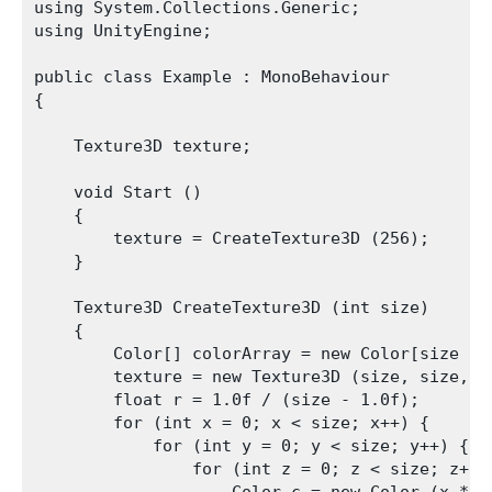
using System.Collections.Generic;

using UnityEngine;

public class Example : MonoBehaviour

{

    Texture3D texture;

    void Start ()

    {

        texture = CreateTexture3D (256);

    }

    Texture3D CreateTexture3D (int size)

    {

        Color[] colorArray = new Color[size * s
        texture = new Texture3D (size, size, s
        float r = 1.0f / (size - 1.0f);

        for (int x = 0; x < size; x++) {

            for (int y = 0; y < size; y++) {

                for (int z = 0; z < size; z++) 