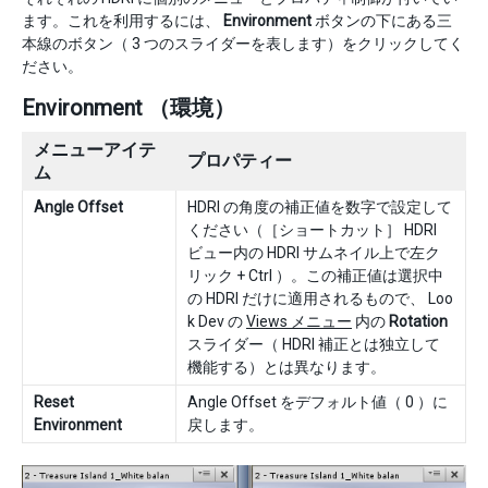
ます。これを利用するには、
Environment
ボタンの下にある三
本線のボタン（ 3 つのスライダーを表します）をクリックしてく
ださい。
Environment （環境）
メニューアイテ
プロパティー
ム
Angle Offset
HDRI の角度の補正値を数字で設定して
ください（［ショートカット］ HDRI
ビュー内の HDRI サムネイル上で左ク
リック + Ctrl ）。この補正値は選択中
の HDRI だけに適用されるもので、 Loo
k Dev の
Views メニュー
内の
Rotation
スライダー（ HDRI 補正とは独立して
機能する）とは異なります。
Reset
Angle Offset をデフォルト値（ 0 ）に
Environment
戻します。