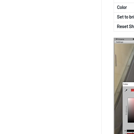
Color
Set to br
Reset S