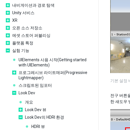
내비게이션과 경로 탐색
Unity 서비스
XR
오픈 소스 저장소
에셋 스토어 퍼블리싱
플랫폼 특정
실험 기능
UIElements 사용 시작(Getting started
with UIElements)
프로그레시브 라이트매퍼(Progressive
Lightmapper)
기본 설정 
스크립트된 임포터
Look Dev
전구 버튼을
한 섀도우 
개요
Look Dev 뷰
Look Dev의 HDRI 환경
HDRI 뷰