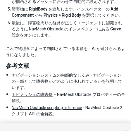
が描画されるメッシュに合わせて自動的に設定されます。
障害物に
RigidBody
を追加します。インスペクターの
Add
Component
から
Physics > Rigid Body
を選択してください。
最後に、障害物周りの経路が正しくエージェントに認識され
るように NavMesh Obstacle のインスペクターにある
Carve
設定をオンにします。
これで物理学によって制御されている木箱を、AI が避けられるよ
うになりました。
参考文献
ナビゲーションシステムの内部的なしくみ
- ナビゲーション
の一部として障害物がどのように使われているかを説明して
います。
ナビメッシュの障害物
– NavMesh Obstacle プロパティーの全
解説。
NavMesh Obstacle scripting reference
- NavMeshObstacleス
クリプト API の全解説。