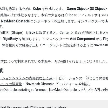
木箱を描写するために
Cube
を作成します。:
Game Object > 3D Object >
e を経路の上に移動させます。木箱の大きさは Cube のデフォルトサイ
に
NavMesh Obstacle
コンポーネントを追加します。インスペクターで
A
す。
の形状（Shape）を
Box
に設定すると、Center と Size が描画さ
に
RigidBody
を追加します。インスペクターの
Add Component
から
Phy
障害物周りの経路が正しくエージェントに認識されるように NavMesh O
学によって制御されている木箱を、AI が避けられるようになりました
献
ーションシステムの内部的なしくみ
- ナビゲーションの一部として障
ッシュの障害物
– NavMesh Obstacle プロパティーの全解説。
 Obstacle scripting reference
- NavMeshObstacleスクリプト API 
find this page useful? Please give it a rating: