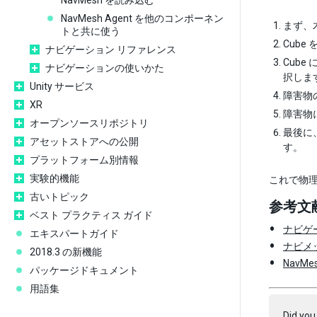
NavMesh を読み込む
NavMesh Agent を他のコンポーネン
まず、
トと共に使う
Cub
ナビゲーション リファレンス
Cube 
ナビゲーションの使いかた
択しま
Unity サービス
障害物
XR
障害物
オープンソースリポジトリ
最後に、
アセットストアへの公開
す。
プラットフォーム別情報
実験的機能
これで物理
古いトピック
参考文
ベスト プラクティス ガイド
ナビゲ
エキスパートガイド
ナビメ
2018.3 の新機能
NavMesh
パッケージドキュメント
用語集
Did you 