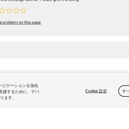
a problem on this page
 2019 Unity Technologies. Publication 2018.4
トナビゲーションを強化
アル
Answers
ナレッジベース
フォーラム
アセットストア
商標と利
Cookie 設定
す
支援するために、デバ
なります。
たは共有しない
Cookie 優先設定