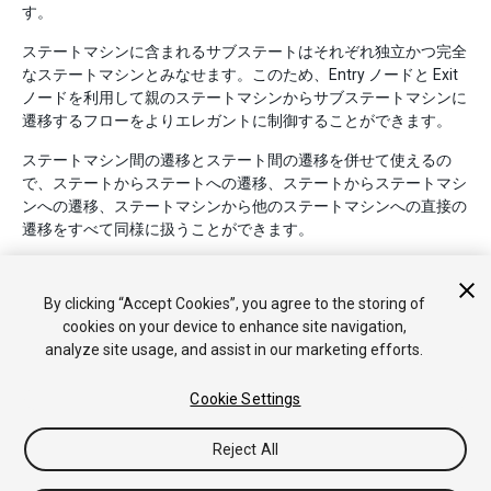
す。
ステートマシンに含まれるサブステートはそれぞれ独立かつ完全
なステートマシンとみなせます。このため、Entry ノードと Exit
ノードを利用して親のステートマシンからサブステートマシンに
遷移するフローをよりエレガントに制御することができます。
ステートマシン間の遷移とステート間の遷移を併せて使えるの
で、ステートからステートへの遷移、ステートからステートマシ
ンへの遷移、ステートマシンから他のステートマシンへの直接の
遷移をすべて同様に扱うことができます。
By clicking “Accept Cookies”, you agree to the storing of
cookies on your device to enhance site navigation,
analyze site usage, and assist in our marketing efforts.
Cookie Settings
Copyright © 2018 Unity Technologies. Publication 2017.3
チュートリアル
Answers
ナレッジベース
フォーラム
アセッ
トストア
法律関連
プライバシーポリシー
クッキー
私の個人
Reject All
情報を販売または共有しない