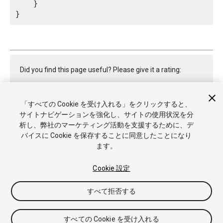
    }

Did you find this page useful? Please give it a rating:
「すべての Cookie を受け入れる」をクリックすると、
Report a problem on this page
サイトナビゲーションを強化し、サイトの使用状況を分
析し、弊社のマーケティング活動を支援するために、デ
バイスに Cookie を保存することに同意したことになり
ます。
Cookie 設定
Copyright © 2017 Unity Technologies. Publication 2017.2
すべて拒否する
チュートリアル
Answers
ナレッジベース
フォーラム
アセ
ットストア
商標と利用規約
法律関連
プライバシーポリシー
クッキー
私の個人情報を販売または共有しない
すべての Cookie を受け入れる