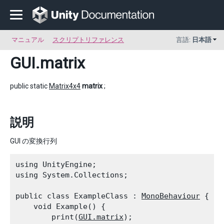
マニュアル
スクリプトリファレンス
言語:
日本語
GUI
.matrix
public static
Matrix4x4
matrix
;
説明
GUI の変換行列
using UnityEngine;

using System.Collections;
public class ExampleClass : 
MonoBehaviour
 {

    void Example() {

        print(
GUI.matrix
);
