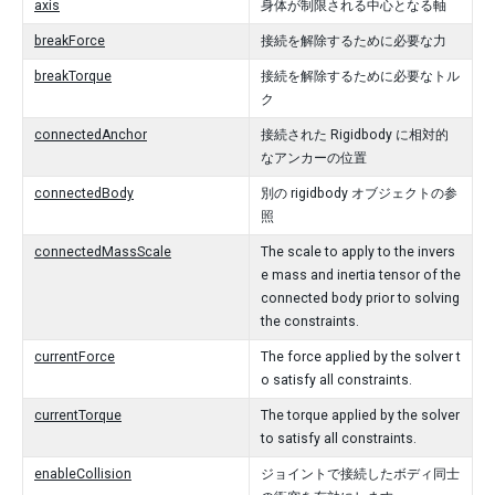
axis
身体が制限される中心となる軸
breakForce
接続を解除するために必要な力
breakTorque
接続を解除するために必要なトル
ク
connectedAnchor
接続された Rigidbody に相対的
なアンカーの位置
connectedBody
別の rigidbody オブジェクトの参
照
connectedMassScale
The scale to apply to the invers
e mass and inertia tensor of the
connected body prior to solving
the constraints.
currentForce
The force applied by the solver t
o satisfy all constraints.
currentTorque
The torque applied by the solver
to satisfy all constraints.
enableCollision
ジョイントで接続したボディ同士