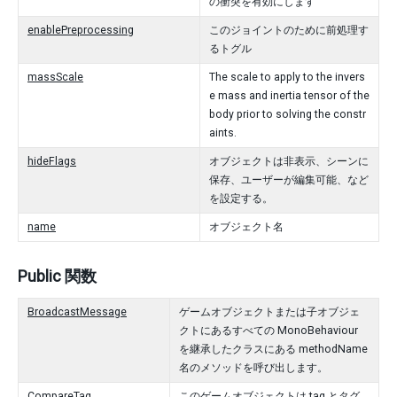
の衝突を有効にします
enablePreprocessing
このジョイントのために前処理す
るトグル
massScale
The scale to apply to the invers
e mass and inertia tensor of the
body prior to solving the constr
aints.
hideFlags
オブジェクトは非表示、シーンに
保存、ユーザーが編集可能、など
を設定する。
name
オブジェクト名
Public 関数
BroadcastMessage
ゲームオブジェクトまたは子オブジェ
クトにあるすべての MonoBehaviour
を継承したクラスにある methodName
名のメソッドを呼び出します。
CompareTag
このゲームオブジェクトは tag とタグ