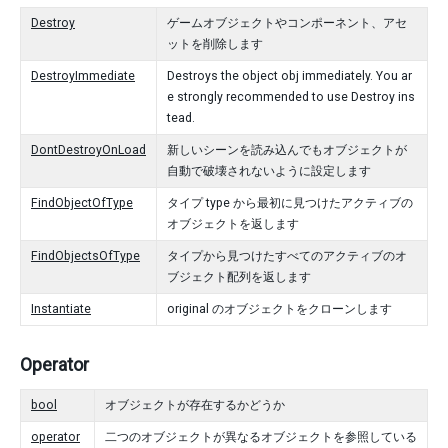
Destroy
ゲームオブジェクトやコンポーネント、アセ
ットを削除します
DestroyImmediate
Destroys the object obj immediately. You ar
e strongly recommended to use Destroy ins
tead.
DontDestroyOnLoad
新しいシーンを読み込んでもオブジェクトが
自動で破壊されないように設定します
FindObjectOfType
タイプ type から最初に見つけたアクティブの
オブジェクトを返します
FindObjectsOfType
タイプから見つけたすべてのアクティブのオ
ブジェクト配列を返します
Instantiate
original のオブジェクトをクローンします
Operator
bool
オブジェクトが存在するかどうか
operator
二つのオブジェクトが異なるオブジェクトを参照している